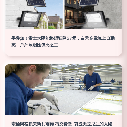
手慢無！雷士太陽能路燈狂降57元，白天充電晚上自動
亮，戶外照明性價比之王
索倫與格賴夫斯瓦爾德 梅克倫堡-前波美拉尼亞的太陽