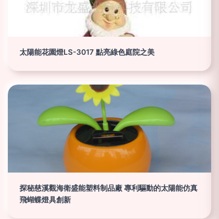
太陽能花園燈LS-3017 點亮綠色庭院之美
探秘慈溪觀海衛盛能塑料制品廠 專利驅動的太陽能仿真
飛蝴蝶燈具創新