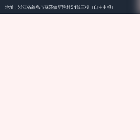
地址：浙江省義烏市蘇溪鎮新院村54號三樓（自主申報）
電話：-
Copyright © 2026
m.jcxf.com.cn
太陽能燈
義烏成信網絡科技有
限公司
太陽能燈
版權所有
Sitemap
感谢您访问我们的网站，您可能还对以下资源感兴趣：晋城呢狈
教育科技有限公司
先锋影音av色资源网|先锋影音av天堂|先锋影音av网址导航|先
锋影音av无码资源|先锋影音AV一区|先锋影音AV在线色|先锋影
音av在线资源|先锋影音av资源吧|先锋影音AV资源免费|先锋影
音AV资源男人
网站地图
主站蜘蛛池模板：
成人涩涩网站
|
成人免费看片网站
|
国产精