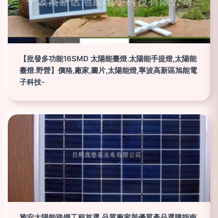
【批發多功能16SMD 太陽能臺燈.太陽能手提燈,太陽能
臺燈.野營】價格,廠家,圖片,太陽能燈,寧波高新區旭能電
子科技-
雅安太陽能路燈工程首選 品質廠家與優質產品選購指南