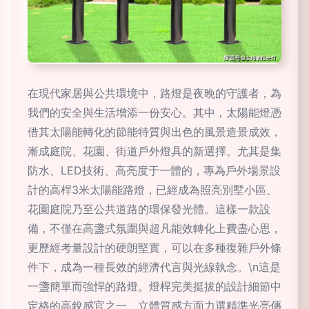
在現代家居與公共環境中，路燈是夜晚的守護者，為
我們的安全與生活增添一份安心。其中，太陽能燈憑
借其太陽能轉化的節能特質與出色的風景造景成效，
漸成庭院、花園、街道戶外燈具的新選擇。尤其是集
防水、LED技術、高亮度于一體的，專為戶外場景設
計的高桿3米太陽能路燈，已經成為照亮別墅小區、
花園庭院乃至公共道路的環保發光體。這樣一款設
備，不僅在高盞式氛圍與超凡能效轉化上費盡心思，
更歷經考量設計的硬朗堅實，可以在多種復雜戶外條
件下，成為一種長效的經濟代言與光線執念。\n這是
一盞簡單而強悍的路燈。燈桿完美挺拔的設計細節中
定格的高銳感官之一、立體質感方面力選精準光亮傳